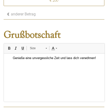
€ 200
€
Grußbotschaft
Size