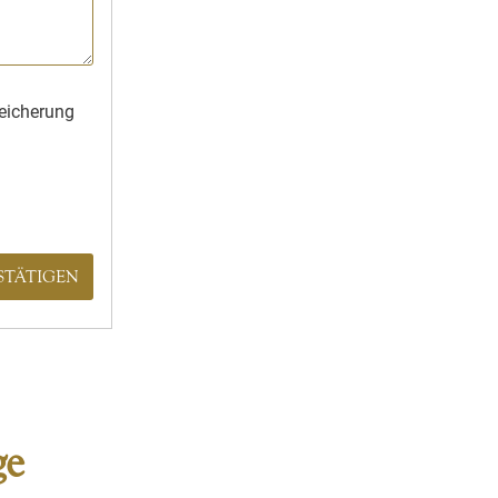
peicherung
STÄTIGEN
ge