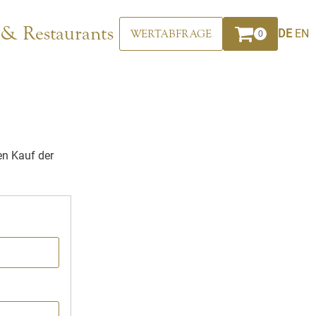
 & Restaurants
DE
EN
WERTABFRAGE
0
en Kauf der